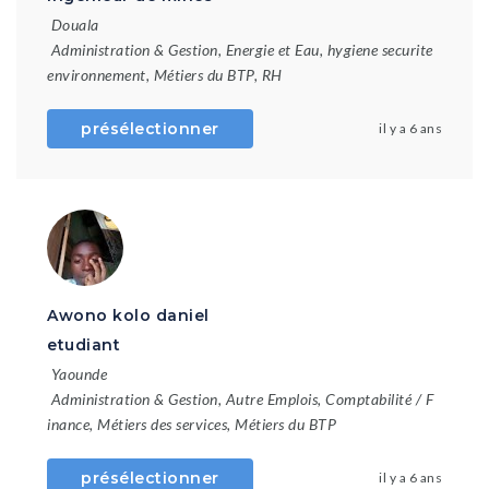
Douala
Administration & Gestion
,
Energie et Eau
,
hygiene securite
environnement
,
Métiers du BTP
,
RH
présélectionner
il y a 6 ans
Awono kolo daniel
etudiant
Yaounde
Administration & Gestion
,
Autre Emplois
,
Comptabilité / F
inance
,
Métiers des services
,
Métiers du BTP
présélectionner
il y a 6 ans