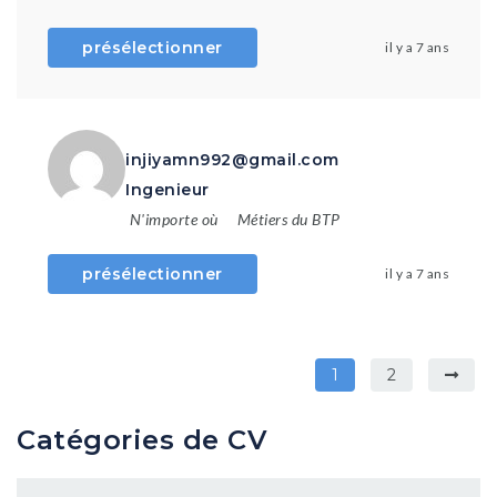
présélectionner
il y a 7 ans
injiyamn992@gmail.com
Ingenieur
N'importe où
Métiers du BTP
présélectionner
il y a 7 ans
1
2
Catégories de CV