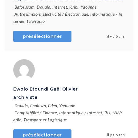
Bafoussam
,
Douala
,
internet
,
Kribi
,
Yaounde
Autre Emplois
,
Électricité / Électronique
,
Informatique / In
ternet
,
télé/radio
présélectionner
il y a 6 ans
Ewolo Etoundi Gaël Olivier
archiviste
Douala
,
Ebolowa
,
Edea
,
Yaounde
Comptabilité / Finance
,
Informatique / Internet
,
RH
,
télé/r
adio
,
Transport et Logistique
présélectionner
il y a 6 ans