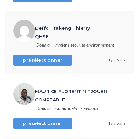
Deffo Tsakeng Thierry
QHSE
Douala
hygiene securite environnement
présélectionner
il y a 6 ans
MAURICE FLORENTIN TJOUEN
COMPTABLE
Douala
Comptabilité / Finance
présélectionner
il y a 6 ans