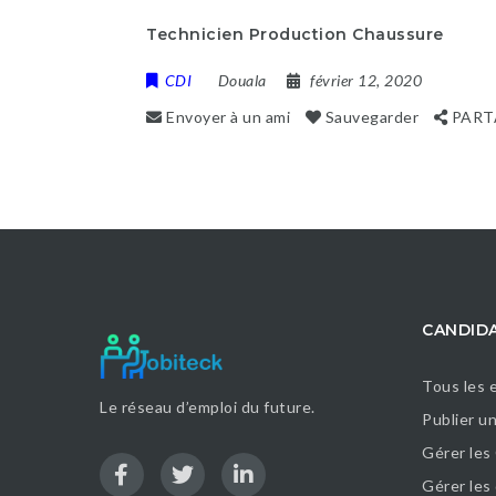
Technicien Production Chaussure
CDI
Douala
février 12, 2020
Envoyer à un ami
Sauvegarder
PART
CANDID
Tous les 
Le réseau d’emploi du future.
Publier u
Gérer les
Gérer le