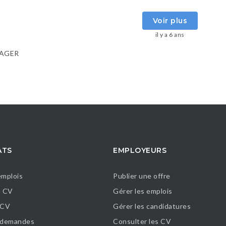
Voir plus
il y a 6 ans
AGER
ATS
EMPLOYEURS
emplois
Publier une offre
n CV
Gérer les emplois
 CV
Gérer les candidatures
s demandes
Consulter les CV