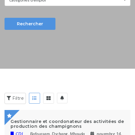
Rechercher
Mots clés:
exp: développeur, caissière, vendeur, viTTeck
...
Filtre
Gestionnaire et coordonateur des activitées de
production des champignons
CDI
Bafoussam
,
Dschang
,
Mbouda
novembre 14,