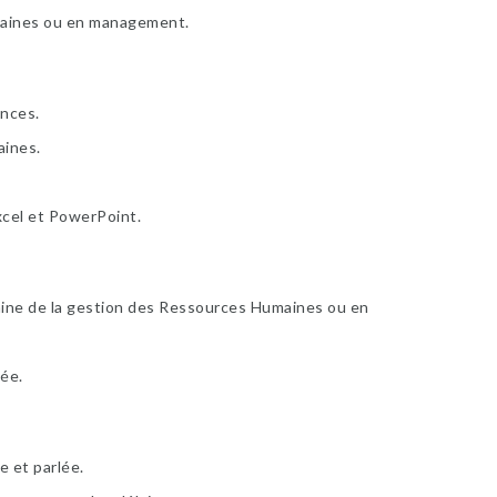
aines ou en management.
nces.
ines.
xcel et PowerPoint.
aine de la gestion des Ressources Humaines ou en
ée.
 et parlée.