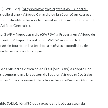
le (GWP-CAf),
(https://www.gwp.org/en/GWP-Central-
t celle d’une « Afrique Centrale où la sécurité en eau est
pement durable à travers la promotion et la mise en œuvre de
Afrique Centrale ».
au GWP Afrique australe (GWPSA) à Pretoria en Afrique du
oute l’Afrique. En outre, le GWPSA accueille le thème
argé de fournir un leadership stratégique mondial et de
r la résilience climatique.
il des Ministres Africains de l’Eau (AMCOW) a adopté une
stissement dans le secteur de l’eau en Afrique grâce à des
amme d’Investissement dans le secteur de l’eau en Afrique
le (ODD), l’égalité des sexes est placée au cœur du