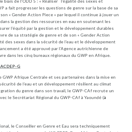
biais de l’ODD 5 : « Réaliser l’égalité des sexes et
P a fait progresser les questions de genre sur la base de sa
son « Gender Action Piece » par lequel il continue à jouer un
e dans la gestion des ressources en eau en soutenant les
surer l’équité par la gestion et le développement durables
uvre de sa stratégie de genre et de son « Gender Action
té des sexes dans la sécurité de l’eau et le développement
inancement a été approuvé par l’Agence autrichienne de
e dans les cinq bureaux régionaux du GWP en Afrique.
 WACDEP-G
le GWP Afrique Centrale et ses partenaires dans la mise en
écurité de l’eau et un développement résilient au climat
égration du genre dans son travail, le GWP-CAf recrute un
 avec le Secrétariat Régional du GWP-CAf à Yaoundé (
à
gional, le Conseiller en Genre et Eau sera techniquement