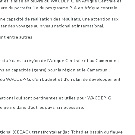
t et la mise en œuvre du WACDEP-G en Afrique Centrale et
uvre du portefeuille du programme PIA en Afrique centrale.
ne capacité de réalisation des résultats, une attention aux
iter des voyages au niveau national et international.
ont entre autres
fectué dans la région de l’Afrique Centrale et au Cameroun ;
ins en capacités (genre) pour la région et le Cameroun ;
illé du WACDEP-G, d’un budget et d’un plan de développement
 national qui sont pertinentes et utiles pour WACDEP-G ;
e genre dans d’autres pays, si nécessaire.
ional (CEEAC), transfrontalier (lac Tchad et bassin du fleuve