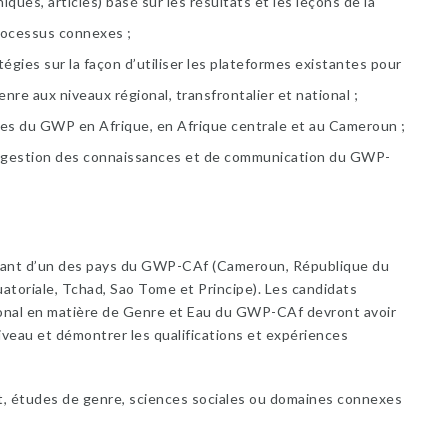
ques, articles) basé sur les résultats et les leçons de la
rocessus connexes ;
égies sur la façon d’utiliser les plateformes existantes pour
e aux niveaux régional, transfrontalier et national ;
es du GWP en Afrique, en Afrique centrale et au Cameroun ;
 de gestion des connaissances et de communication du GWP-
tissant d’un des pays du GWP-CAf (Cameroun, République du
toriale, Tchad, Sao Tome et Principe). Les candidats
ional en matière de Genre et Eau du GWP-CAf devront avoir
iveau et démontrer les qualifications et expériences
 études de genre, sciences sociales ou domaines connexes