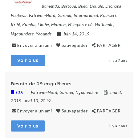
Bamenda
,
Bertoua
,
Buea
,
Douala
,
Dschang
,
Ebolowa
,
Extrème-Nord
,
Garoua
,
International
,
Kousseri
,
Kribi
,
Kumba
,
Limbe
,
Maroua
,
N'importe où
,
Nationale
,
Ngaoundere
,
Yaounde
juin 14, 2019
Envoyer à un ami
Sauvegarder
PARTAGER
Voir plus
il y a 7 ans
Besoin de 09 enquêteurs
CDI
Extrème-Nord
,
Garoua
,
Ngaoundere
mai 3,
2019
- mai 13, 2019
Envoyer à un ami
Sauvegarder
PARTAGER
Voir plus
il y a 7 ans