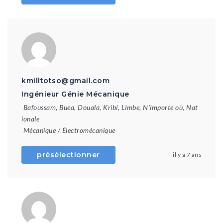
kmilltotso@gmail.com
Ingénieur Génie Mécanique
Bafoussam
,
Buea
,
Douala
,
Kribi
,
Limbe
,
N'importe où
,
Nat
ionale
Mécanique / Électromécanique
présélectionner
il y a 7 ans