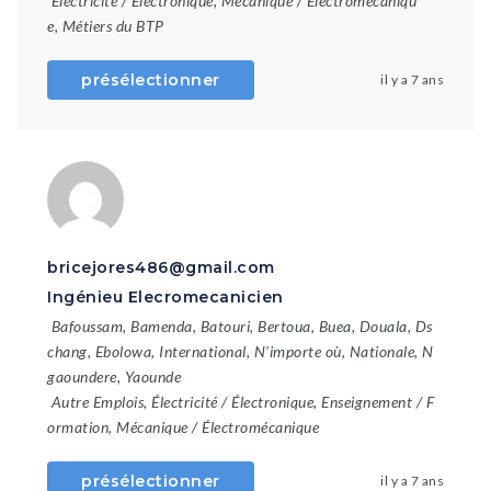
Électricité / Électronique
,
Mécanique / Électromécaniqu
e
,
Métiers du BTP
présélectionner
il y a 7 ans
bricejores486@gmail.com
Ingénieu Elecromecanicien
Bafoussam
,
Bamenda
,
Batouri
,
Bertoua
,
Buea
,
Douala
,
Ds
chang
,
Ebolowa
,
International
,
N'importe où
,
Nationale
,
N
gaoundere
,
Yaounde
Autre Emplois
,
Électricité / Électronique
,
Enseignement / F
ormation
,
Mécanique / Électromécanique
présélectionner
il y a 7 ans