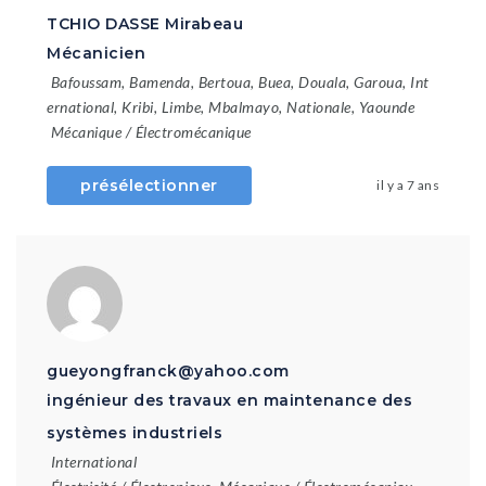
TCHIO DASSE Mirabeau
Mécanicien
Bafoussam
,
Bamenda
,
Bertoua
,
Buea
,
Douala
,
Garoua
,
Int
ernational
,
Kribi
,
Limbe
,
Mbalmayo
,
Nationale
,
Yaounde
Mécanique / Électromécanique
présélectionner
il y a 7 ans
gueyongfranck@yahoo.com
ingénieur des travaux en maintenance des
systèmes industriels
International