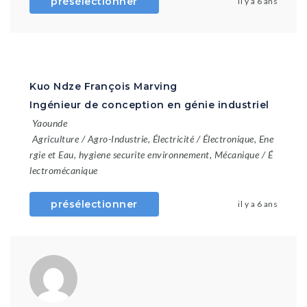
présélectionner
il y a 6 ans
Kuo Ndze François Marving
Ingénieur de conception en génie industriel
Yaounde
Agriculture / Agro-Industrie
,
Électricité / Électronique
,
Ene
rgie et Eau
,
hygiene securite environnement
,
Mécanique / É
lectromécanique
présélectionner
il y a 6 ans