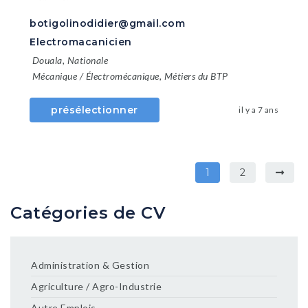
botigolinodidier@gmail.com
Electromacanicien
Douala
,
Nationale
Mécanique / Électromécanique
,
Métiers du BTP
présélectionner
il y a 7 ans
1
2
Catégories de CV
Administration & Gestion
Agriculture / Agro-Industrie
Autre Emplois