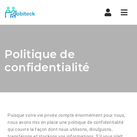
Navi
Politique de
confidentialité​
Puisque votre vie privée compte énormément pour nous,
n
ous avons mis en place une politique de confidentialité
qui couvre la façon dont nous utilisons, divulguons,
transférons et stockons vos informations.
S’il vous plaît,