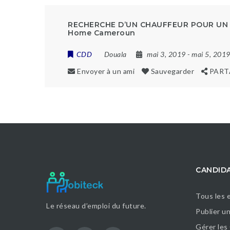
RECHERCHE D’UN CHAUFFEUR POUR UN 
Home Cameroun
CDD
Douala
mai 3, 2019
- mai 5, 201
Envoyer à un ami
Sauvegarder
PART
CANDID
Tous les 
Le réseau d’emploi du future.
Publier u
Gérer les