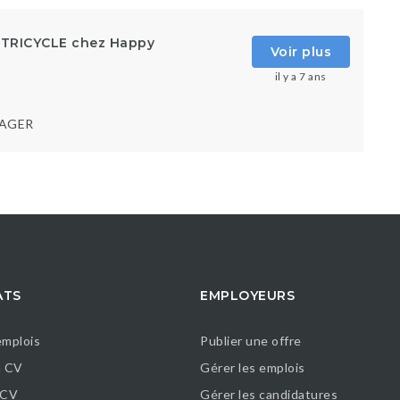
TRICYCLE chez Happy
Voir plus
il y a 7 ans
9
AGER
ATS
EMPLOYEURS
emplois
Publier une offre
n CV
Gérer les emplois
 CV
Gérer les candidatures