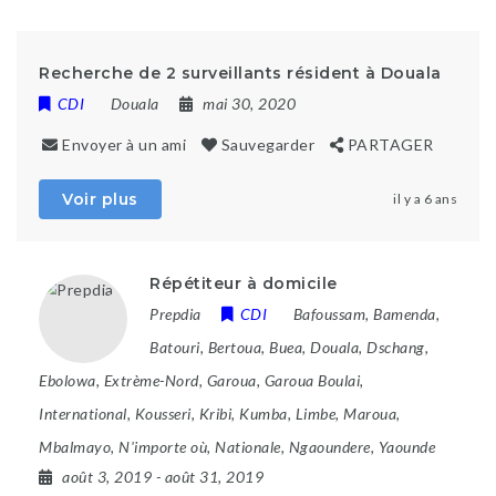
Recherche de 2 surveillants résident à Douala
CDI
Douala
mai 30, 2020
Envoyer à un ami
Sauvegarder
PARTAGER
Voir plus
il y a 6 ans
Répétiteur à domicile
Prepdia
CDI
Bafoussam
,
Bamenda
,
Batouri
,
Bertoua
,
Buea
,
Douala
,
Dschang
,
Ebolowa
,
Extrème-Nord
,
Garoua
,
Garoua Boulai
,
International
,
Kousseri
,
Kribi
,
Kumba
,
Limbe
,
Maroua
,
Mbalmayo
,
N'importe où
,
Nationale
,
Ngaoundere
,
Yaounde
août 3, 2019
- août 31, 2019