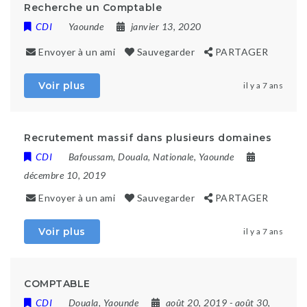
Recherche un Comptable
CDI
Yaounde
janvier 13, 2020
Envoyer à un ami
Sauvegarder
PARTAGER
Voir plus
il y a 7 ans
Recrutement massif dans plusieurs domaines
CDI
Bafoussam
,
Douala
,
Nationale
,
Yaounde
décembre 10, 2019
Envoyer à un ami
Sauvegarder
PARTAGER
Voir plus
il y a 7 ans
COMPTABLE
CDI
Douala
,
Yaounde
août 20, 2019
- août 30,