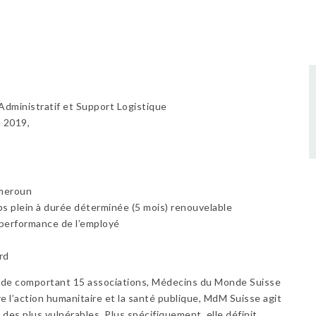
dministratif et Support Logistique
 2019,
ameroun
ps plein à durée déterminée (5 mois) renouvelable
performance de l’employé
rd
de comportant 15 associations, Médecins du Monde Suisse
 l’action humanitaire et la santé publique, MdM Suisse agit
 des plus vulnérables. Plus spécifiquement, elle définit