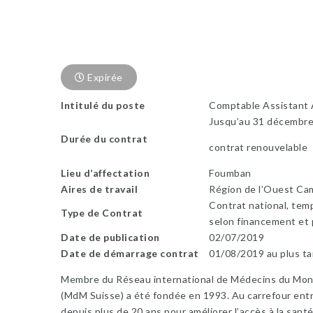
Expirée
Intitulé du poste
Comptable Assistant A
Jusqu’au 31 décembre
Durée du contrat
contrat renouvelable
Lieu d’affectation
Foumban
Aires de travail
Région de l’Ouest C
Contrat national, tem
Type de Contrat
selon financement et 
Date de publication
02/07/2019
Date de démarrage contrat
01/08/2019 au plus ta
Membre du Réseau international de Médecins du Mon
(MdM Suisse) a été fondée en 1993. Au carrefour entre
depuis plus de 20 ans pour améliorer l’accès à la santé