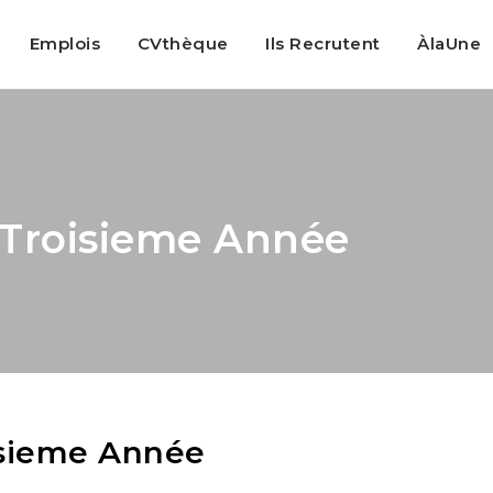
Emplois
CVthèque
Ils Recrutent
ÀlaUne
 Troisieme Année
isieme Année