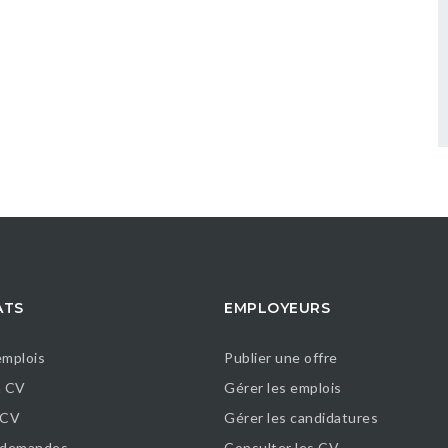
ATS
EMPLOYEURS
emplois
Publier une offre
n CV
Gérer les emplois
 CV
Gérer les candidatures
s demandes
Consulter les CV