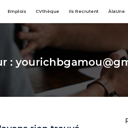
Emplois
CVthèque
Ils Recrutent
ÀlaUne
r :
yourichbgamou@gm