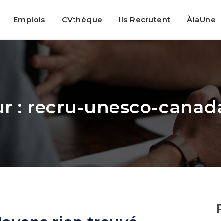
Emplois
CVthèque
Ils Recrutent
ÀlaUne
r :
recru-unesco-canad