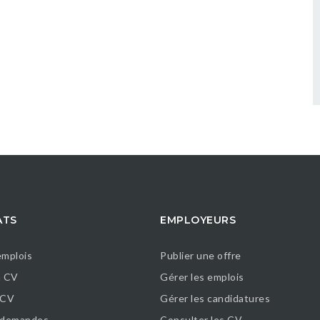
ATS
EMPLOYEURS
emplois
Publier une offre
n CV
Gérer les emplois
 CV
Gérer les candidatures
s demandes
Consulter les CV