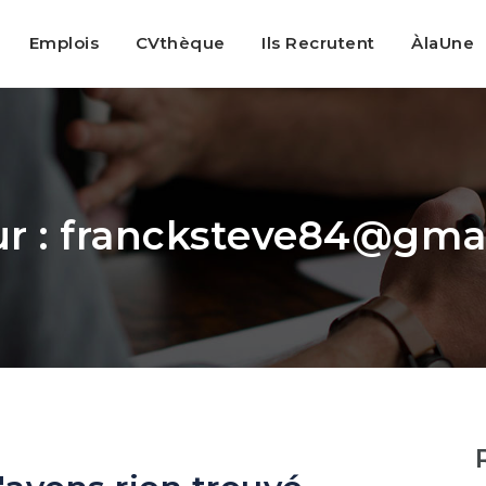
Emplois
CVthèque
Ils Recrutent
ÀlaUne
r :
francksteve84@gma