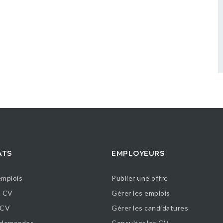
ATS
EMPLOYEURS
emplois
Publier une offre
n CV
Gérer les emplois
 CV
Gérer les candidatures
s demandes
Consulter les CV