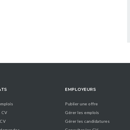
ATS
EMPLOYEURS
emplois
Publier une offre
n CV
Gérer les emplois
 CV
Gérer les candidatures
s demandes
Consulter les CV