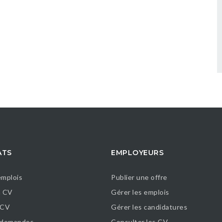
ATS
EMPLOYEURS
emplois
Publier une offre
n CV
Gérer les emplois
 CV
Gérer les candidatures
s demandes
Consulter les CV