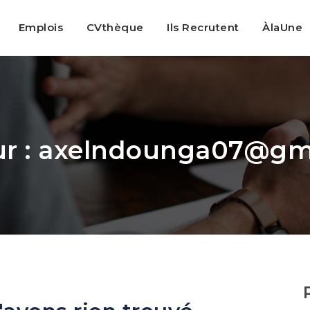
Emplois
CVthèque
Ils Recrutent
ÀlaUne
r :
axelndounga07@gm